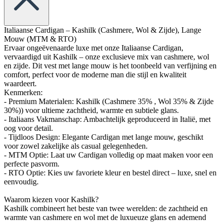
Italiaanse Cardigan – Kashilk (Cashmere, Wol & Zijde), Lange
Mouw (MTM & RTO)
Ervaar ongeëvenaarde luxe met onze Italiaanse Cardigan,
vervaardigd uit Kashilk – onze exclusieve mix van cashmere, wol
en zijde. Dit vest met lange mouw is het toonbeeld van verfijning en
comfort, perfect voor de moderne man die stijl en kwaliteit
waardeert.
Kenmerken:
- Premium Materialen: Kashilk (Cashmere 35% , Wol 35% & Zijde
30%)) voor ultieme zachtheid, warmte en subtiele glans.
- Italiaans Vakmanschap: Ambachtelijk geproduceerd in Italië, met
oog voor detail.
- Tijdloos Design: Elegante Cardigan met lange mouw, geschikt
voor zowel zakelijke als casual gelegenheden.
- MTM Optie: Laat uw Cardigan volledig op maat maken voor een
perfecte pasvorm.
- RTO Optie: Kies uw favoriete kleur en bestel direct – luxe, snel en
eenvoudig.
Waarom kiezen voor Kashilk?
Kashilk combineert het beste van twee werelden: de zachtheid en
warmte van cashmere en wol met de luxueuze glans en ademend