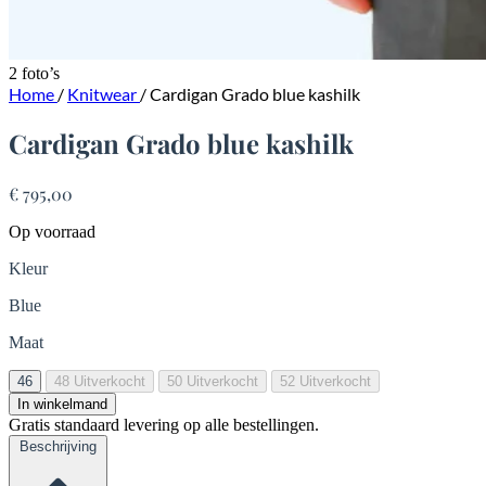
2 foto’s
Home
/
Knitwear
/
Cardigan Grado blue kashilk
Cardigan Grado blue kashilk
€ 795,00
Op voorraad
Kleur
Blue
Maat
46
48
Uitverkocht
50
Uitverkocht
52
Uitverkocht
In winkelmand
Gratis standaard levering op alle bestellingen.
Beschrijving