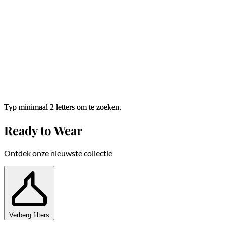
Typ minimaal 2 letters om te zoeken.
Typ minimaal 2 letters om te zoeken.
Ready to Wear
Ontdek onze nieuwste collectie
Verberg filters