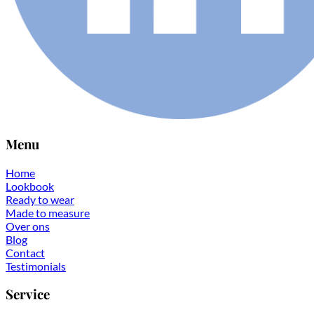
Menu
Home
Lookbook
Ready to wear
Made to measure
Over ons
Blog
Contact
Testimonials
Service