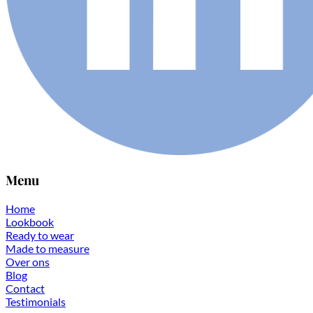
Menu
Home
Lookbook
Ready to wear
Made to measure
Over ons
Blog
Contact
Testimonials