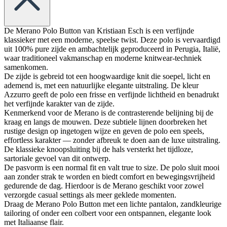
De Merano Polo Button van Kristiaan Esch is een verfijnde
klassieker met een moderne, speelse twist. Deze polo is vervaardigd
uit 100% pure zijde en ambachtelijk geproduceerd in Perugia, Italië,
waar traditioneel vakmanschap en moderne knitwear‑techniek
samenkomen.
De zijde is gebreid tot een hoogwaardige knit die soepel, licht en
ademend is, met een natuurlijke elegante uitstraling. De kleur
Azzurro geeft de polo een frisse en verfijnde lichtheid en benadrukt
het verfijnde karakter van de zijde.
Kenmerkend voor de Merano is de contrasterende belijning bij de
kraag en langs de mouwen. Deze subtiele lijnen doorbreken het
rustige design op ingetogen wijze en geven de polo een speels,
effortless karakter — zonder afbreuk te doen aan de luxe uitstraling.
De klassieke knoopsluiting bij de hals versterkt het tijdloze,
sartoriale gevoel van dit ontwerp.
De pasvorm is een normal fit en valt true to size. De polo sluit mooi
aan zonder strak te worden en biedt comfort en bewegingsvrijheid
gedurende de dag. Hierdoor is de Merano geschikt voor zowel
verzorgde casual settings als meer geklede momenten.
Draag de Merano Polo Button met een lichte pantalon, zandkleurige
tailoring of onder een colbert voor een ontspannen, elegante look
met Italiaanse flair.