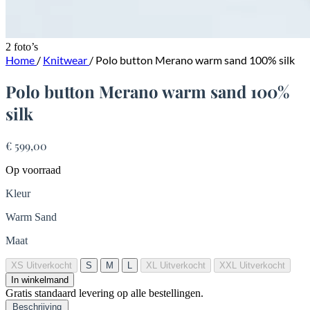
2 foto’s
Home
/
Knitwear
/
Polo button Merano warm sand 100% silk
Polo button Merano warm sand 100%
silk
€ 599,00
Op voorraad
Kleur
Warm Sand
Maat
XS
Uitverkocht
S
M
L
XL
Uitverkocht
XXL
Uitverkocht
In winkelmand
Gratis standaard levering op alle bestellingen.
Beschrijving