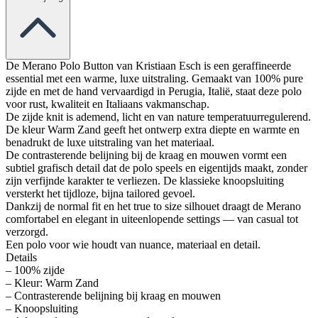
De Merano Polo Button van Kristiaan Esch is een geraffineerde
essential met een warme, luxe uitstraling. Gemaakt van 100% pure
zijde en met de hand vervaardigd in Perugia, Italië, staat deze polo
voor rust, kwaliteit en Italiaans vakmanschap.
De zijde knit is ademend, licht en van nature temperatuurregulerend.
De kleur Warm Zand geeft het ontwerp extra diepte en warmte en
benadrukt de luxe uitstraling van het materiaal.
De contrasterende belijning bij de kraag en mouwen vormt een
subtiel grafisch detail dat de polo speels en eigentijds maakt, zonder
zijn verfijnde karakter te verliezen. De klassieke knoopsluiting
versterkt het tijdloze, bijna tailored gevoel.
Dankzij de normal fit en het true to size silhouet draagt de Merano
comfortabel en elegant in uiteenlopende settings — van casual tot
verzorgd.
Een polo voor wie houdt van nuance, materiaal en detail.
Details
– 100% zijde
– Kleur: Warm Zand
– Contrasterende belijning bij kraag en mouwen
– Knoopsluiting