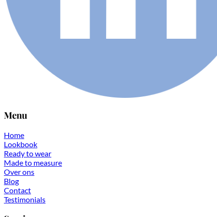
Menu
Home
Lookbook
Ready to wear
Made to measure
Over ons
Blog
Contact
Testimonials