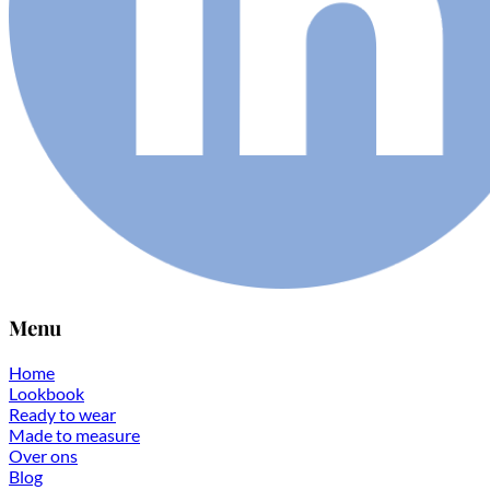
Menu
Home
Lookbook
Ready to wear
Made to measure
Over ons
Blog