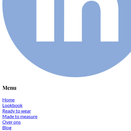
Menu
Home
Lookbook
Ready to wear
Made to measure
Over ons
Blog