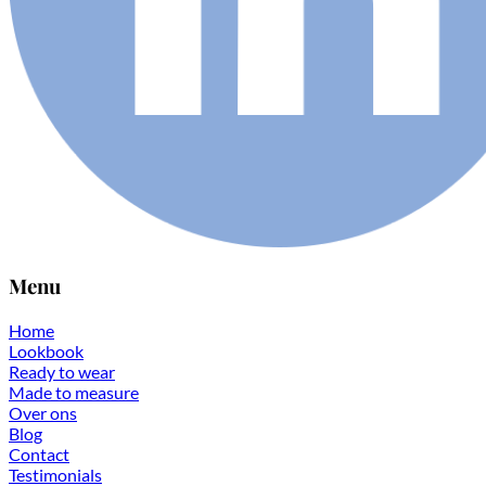
Menu
Home
Lookbook
Ready to wear
Made to measure
Over ons
Blog
Contact
Testimonials