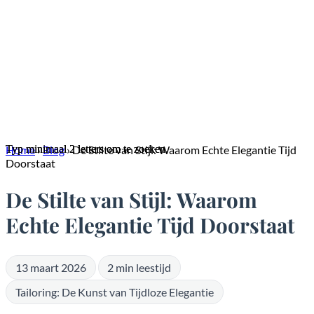
Typ minimaal 2 letters om te zoeken.
Typ minimaal 2 letters om te zoeken.
Home
›
Blog
›
De Stilte van Stijl: Waarom Echte Elegantie Tijd
Doorstaat
De Stilte van Stijl: Waarom
Echte Elegantie Tijd Doorstaat
13 maart 2026
2 min leestijd
Tailoring: De Kunst van Tijdloze Elegantie