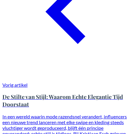
Vorig artikel
De Stilte van Stijl: Waarom Echte Elegantie Tijd
Doorstaat
In een wereld waarin mode razendsnel verandert, influencers
een nieuwe trend lanceren met elke swipe en kleding steeds
vluchtiger wordt geproduceerd, blijft één principe
onveranderd: echte stijl is tijdloos. Bij Kristiaan Esch geloven