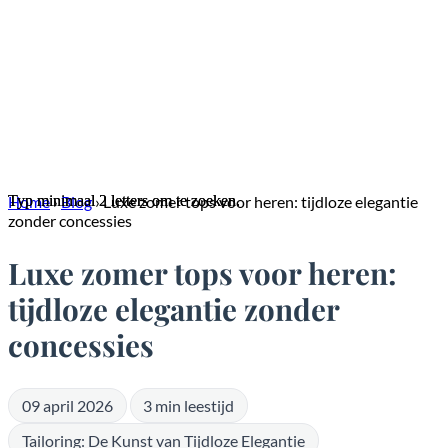
Typ minimaal 2 letters om te zoeken.
Typ minimaal 2 letters om te zoeken.
Home
›
Blog
›
Luxe zomer tops voor heren: tijdloze elegantie
zonder concessies
Luxe zomer tops voor heren:
tijdloze elegantie zonder
concessies
09 april 2026
3 min leestijd
Tailoring: De Kunst van Tijdloze Elegantie